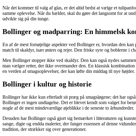
Når det kommer til valg af glas, er det altid bedst at vælge et tulipan
samme oplevelse. Når du hælder, skal du gøre det langsomt for at und
udvikle sig på din tunge.
Bollinger og madparring: En himmelsk ko
En af de mest fornøjelige aspekter ved Bollinger er, hvordan den kan p
match til skaldyr, især østers og rejer. Den friske syre og boblerne 
Men Bollinger stopper ikke ved skaldyr. Den kan også nydes sammen me
man vælger retter, der ikke overmander den. En klassisk kombination e
en verden af smagsoplevelser, der kan løfte din middag til nye højder.
Bollinger i kultur og historie
Bollinger har ikke kun efterladt sit præg på smagsløgene; det har også
Bollinger er ingen undtagelse. Det er blevet kendt som valget for berø
nogle af de mest mindeværdige øjeblikke i de seneste to århundreder.
Desuden har Bollinger også gjort sig bemærket i litteraturen og kunste
sange, digte og endda malerier, der fanger essensen af denne vidunder
tradition, der strækker sig over generationer.