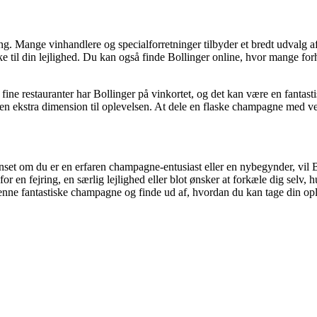
ng. Mange vinhandlere og specialforretninger tilbyder et bredt udvalg a
 til din lejlighed. Du kan også finde Bollinger online, hvor mange forha
fine restauranter har Bollinger på vinkortet, og det kan være en fantast
e en ekstra dimension til oplevelsen. At dele en flaske champagne med ven
nset om du er en erfaren champagne-entusiast eller en nybegynder, vil Bol
r en fejring, en særlig lejlighed eller blot ønsker at forkæle dig selv, h
nne fantastiske champagne og finde ud af, hvordan du kan tage din ople