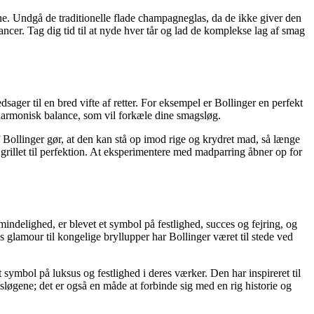
aerne. Undgå de traditionelle flade champagneglas, da de ikke giver den
cer. Tag dig tid til at nyde hver tår og lad de komplekse lag af smag
ager til en bred vifte af retter. For eksempel er Bollinger en perfekt
 harmonisk balance, som vil forkæle dine smagsløg.
Bollinger gør, at den kan stå op imod rige og krydret mad, så længe
rillet til perfektion. At eksperimentere med madparring åbner op for
indelighed, er blevet et symbol på festlighed, succes og fejring, og
 glamour til kongelige bryllupper har Bollinger været til stede ved
symbol på luksus og festlighed i deres værker. Den har inspireret til
løgene; det er også en måde at forbinde sig med en rig historie og