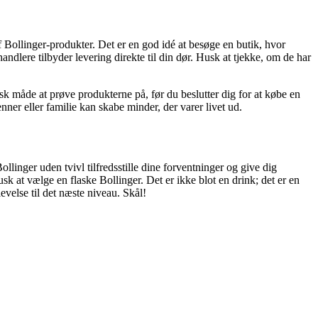
f Bollinger-produkter. Det er en god idé at besøge en butik, hvor
ndlere tilbyder levering direkte til din dør. Husk at tjekke, om de har
isk måde at prøve produkterne på, før du beslutter dig for at købe en
ner eller familie kan skabe minder, der varer livet ud.
linger uden tvivl tilfredsstille dine forventninger og give dig
usk at vælge en flaske Bollinger. Det er ikke blot en drink; det er en
velse til det næste niveau. Skål!