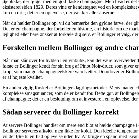
øjeblikke, der følger med en god flaske champagne. Men hvad er det vi
eksisteret siden 1829. Deres vine er kendetegnet ved en kompleksitet o
kun en drik; det er en oplevelse, der vækker alle sanserne.
Når du hælder Bollinger op, vil du bemærke den gyldne farve, der glitrer 
Det er en champagne, der fortæller en historie, en historie om de mark
lejlighed eller bare ønsker at forkæle dig selv, er Bollinger et valg, der 
Forskellen mellem Bollinger og andre ch
Når man står over for hylden i en vinbutik, kan det være overvældende
første er Bollinger kendt for sin brug af Pinot Noir-druer, som giver
krop, som mange champagneelskere værdsætter. Derudover er Bollingers 
er af højeste kvalitet.
En anden vigtig forskel er Bollingers lagringsmetoder. Mens mange champ
komplekse smagsnuancer, som de er kendt for. Dette gør, at Bollingers
af champagne; det er en beslutning om at investere i en oplevelse, der 
Sådan serverer du Bollinger korrekt
At servere Bollinger handler om mere end blot at hælde champagne i et 
Bollinger serveres afkølet, men ikke for koldt. Den ideelle temperatu
vil det føre til en flad oplevelse uden liv. At bruge en spand med isva