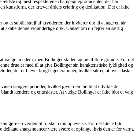
f de ældste og mest respekterede champagneproducenter, der har
en kunstform, der kræver årtiers erfaring og dedikation. Det er ikke
t subtilt strejf af krydderier, der inviterer dig til at tage en tår.
l at skabe denne vidunderlige drik. Uanset om du fejrer en særlig
t vælge imellem, men Bollinger skiller sig ud af flere grunde. For det
nne drue er med til at give Bollinger sin karakteristiske fyldighed og
, der er blevet brugt i generationer, hvilket sikrer, at hver flaske
ine i længere perioder, hvilket giver dem tid til at udvikle de
blandt kendere og entusiaster. At vælge Bollinger er ikke blot et valg
n gøre en verden til forskel i din oplevelse. For det første bør
 de delikate smagsnuancer være svære at opfange; hvis den er for varm,