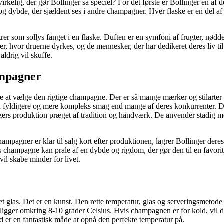
rkelig, der gør Bollinger så speciel? For det første er Bollinger en a
g dybde, der sjældent ses i andre champagner. Hver flaske er en del af 
som sollys fanget i en flaske. Duften er en symfoni af frugter, nødder og e
er, hvor druerne dyrkes, og de mennesker, der har dedikeret deres liv ti
aldrig vil skuffe.
ampagner
 at vælge den rigtige champagne. Der er så mange mærker og stilarter a
 en fyldigere og mere kompleks smag end mange af deres konkurrenter. De
produktion præget af tradition og håndværk. De anvender stadig metoder
agner er klar til salg kort efter produktionen, lagrer Bollinger deres v
 champagne kan prale af en dybde og rigdom, der gør den til en favorit 
vil skabe minder for livet.
glas. Det er en kunst. Den rette temperatur, glas og serveringsmetode ka
r ligger omkring 8-10 grader Celsius. Hvis champagnen er for kold, vil
nd er en fantastisk måde at opnå den perfekte temperatur på.