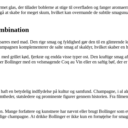
formet glas, der tillader boblerne at stige til overfladen og fanger arom
gå at skabe for meget skum, hvilket kan overmande de subtile smagsnuan
mbination
arres med mad. Den rige smag og fyldighed gør den til en glimrende leds
i champagnen komplementerer de salte smag af skaldyr, hvilket skaber en
d grillet kød, fjerkræ og endda visse typer ost. Den kraftige smag af 
r Bollinger med en velsmagende Coq au Vin eller en saftig bøf, der er g
 haft en betydelig indflydelse på kultur og samfund. Champagne, i al alm
mtheder, statsledere og prominente figurer gennem historien. Fra filmens
n. Mange forfattere og kunstnere har nævnt eller brugt Bollinger som et 
lige champagne. At drikke Bollinger er ikke kun en fornøjelse for smags