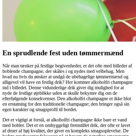
En sprudlende fest uden tømmermænd
Når man tænker på festlige begivenheder, er det ofte med billeder af
boblende champagne, der skåles i og nydes med velbehag. Men
hvad nu hvis du ønsker at undgå de ubehagelige tømmermænd og
alligevel vil have en festlig drik? Her kommer alkoholfri champagne
ind i billedet. Denne vidunderlige drik giver dig mulighed for at
nyde de festlige øjeblikke uden at skulle bekymre dig om de
efterfølgende konsekvenser. Den alkoholfri champagne er ikke blot
en erstatning for den traditionelle champagne; den bringer også sin
egen karakter og smagsprofil til bordet.
Det er vigtigt at forstå, at alkoholfri champagne ikke bare er vand
med bobler. Det er en omhyggeligt fremstillet drik, der ofte er lavet
af druer af høj kvalitet, der giver en kompleks smagsoplevelse. De