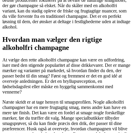
bedste producenter fokuserer på at bevare de naturlige smagsnoter,
der gør champagne så elsket. Når du skåler med en alkoholfri
variant, kan du stadig opleve de friske og frugtagtige nuancer, som
du ville forvente fra en traditionel champagne. Det er en perfekt
løsning til dem, der ønsker at deltage i festlighederne uden at indtage
alkohol.
Hvordan man vælger den rigtige
alkoholfri champagne
At vælge den rette alkoholfri champagne kan være en udfordring,
især med den stigende popularitet af disse drikkevarer. Der er mange
mærker og varianter på markedet, så hvordan finder du den, der
passer bedst til din smag? Først og fremmest er det en god idé at
overveje anledningen. Er det en bryllupsreception, en
fødselsdagsfest eller måske en hyggelig sammenkomst med
vennerne?
Næste skridt er at tage hensyn til smagsprofilen. Nogle alkoholfri
champagner har en mere frugtagtig smag, mens andre kan have en
mere tør finish. Det kan være en fordel at smage nogle forskellige
mærker, før du træffer dit valg. Mange specialbutikker tilbyder
smagsprøver, så du kan finde præcis den drik, der passer til dine
præferencer. Husk også at overveje, hvordan champagnen vil blive