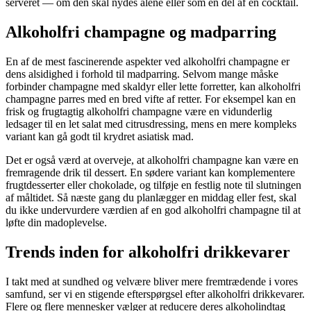
serveret — om den skal nydes alene eller som en del af en cocktail.
Alkoholfri champagne og madparring
En af de mest fascinerende aspekter ved alkoholfri champagne er
dens alsidighed i forhold til madparring. Selvom mange måske
forbinder champagne med skaldyr eller lette forretter, kan alkoholfri
champagne parres med en bred vifte af retter. For eksempel kan en
frisk og frugtagtig alkoholfri champagne være en vidunderlig
ledsager til en let salat med citrusdressing, mens en mere kompleks
variant kan gå godt til krydret asiatisk mad.
Det er også værd at overveje, at alkoholfri champagne kan være en
fremragende drik til dessert. En sødere variant kan komplementere
frugtdesserter eller chokolade, og tilføje en festlig note til slutningen
af måltidet. Så næste gang du planlægger en middag eller fest, skal
du ikke undervurdere værdien af en god alkoholfri champagne til at
løfte din madoplevelse.
Trends inden for alkoholfri drikkevarer
I takt med at sundhed og velvære bliver mere fremtrædende i vores
samfund, ser vi en stigende efterspørgsel efter alkoholfri drikkevarer.
Flere og flere mennesker vælger at reducere deres alkoholindtag