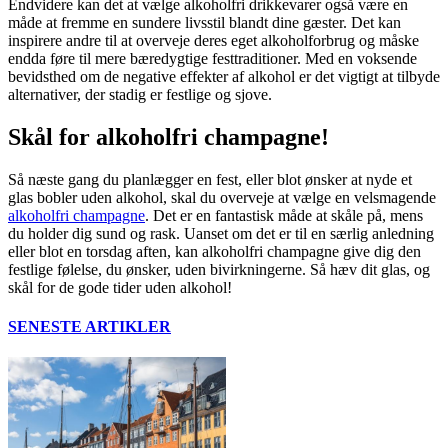
Endvidere kan det at vælge alkoholfri drikkevarer også være en
måde at fremme en sundere livsstil blandt dine gæster. Det kan
inspirere andre til at overveje deres eget alkoholforbrug og måske
endda føre til mere bæredygtige festtraditioner. Med en voksende
bevidsthed om de negative effekter af alkohol er det vigtigt at tilbyde
alternativer, der stadig er festlige og sjove.
Skål for alkoholfri champagne!
Så næste gang du planlægger en fest, eller blot ønsker at nyde et
glas bobler uden alkohol, skal du overveje at vælge en velsmagende
alkoholfri champagne
. Det er en fantastisk måde at skåle på, mens
du holder dig sund og rask. Uanset om det er til en særlig anledning
eller blot en torsdag aften, kan alkoholfri champagne give dig den
festlige følelse, du ønsker, uden bivirkningerne. Så hæv dit glas, og
skål for de gode tider uden alkohol!
SENESTE ARTIKLER