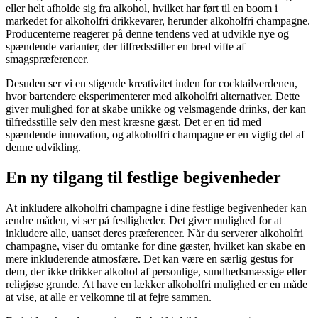
eller helt afholde sig fra alkohol, hvilket har ført til en boom i
markedet for alkoholfri drikkevarer, herunder alkoholfri champagne.
Producenterne reagerer på denne tendens ved at udvikle nye og
spændende varianter, der tilfredsstiller en bred vifte af
smagspræferencer.
Desuden ser vi en stigende kreativitet inden for cocktailverdenen,
hvor bartendere eksperimenterer med alkoholfri alternativer. Dette
giver mulighed for at skabe unikke og velsmagende drinks, der kan
tilfredsstille selv den mest kræsne gæst. Det er en tid med
spændende innovation, og alkoholfri champagne er en vigtig del af
denne udvikling.
En ny tilgang til festlige begivenheder
At inkludere alkoholfri champagne i dine festlige begivenheder kan
ændre måden, vi ser på festligheder. Det giver mulighed for at
inkludere alle, uanset deres præferencer. Når du serverer alkoholfri
champagne, viser du omtanke for dine gæster, hvilket kan skabe en
mere inkluderende atmosfære. Det kan være en særlig gestus for
dem, der ikke drikker alkohol af personlige, sundhedsmæssige eller
religiøse grunde. At have en lækker alkoholfri mulighed er en måde
at vise, at alle er velkomne til at fejre sammen.