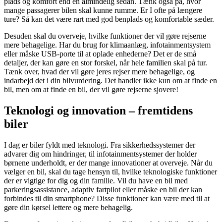
plads og komfort end en almindelig sedan. Tænk også på, hvor
mange passagerer bilen skal kunne rumme. Er I ofte på længere
ture? Så kan det være rart med god benplads og komfortable sæder.
Desuden skal du overveje, hvilke funktioner der vil gøre rejserne
mere behagelige. Har du brug for klimaanlæg, infotainmentsystem
eller måske USB-porte til at oplade enhederne? Det er de små
detaljer, der kan gøre en stor forskel, når hele familien skal på tur.
Tænk over, hvad der vil gøre jeres rejser mere behagelige, og
indarbejd det i din bilvurdering. Det handler ikke kun om at finde en
bil, men om at finde en bil, der vil gøre rejserne sjovere!
Teknologi og innovation – fremtidens
biler
I dag er biler fyldt med teknologi. Fra sikkerhedssystemer der
advarer dig om hindringer, til infotainmentsystemer der holder
børnene underholdt, er der mange innovationer at overveje. Når du
vælger en bil, skal du tage hensyn til, hvilke teknologiske funktioner
der er vigtige for dig og din familie. Vil du have en bil med
parkeringsassistance, adaptiv fartpilot eller måske en bil der kan
forbindes til din smartphone? Disse funktioner kan være med til at
gøre din kørsel lettere og mere behagelig.