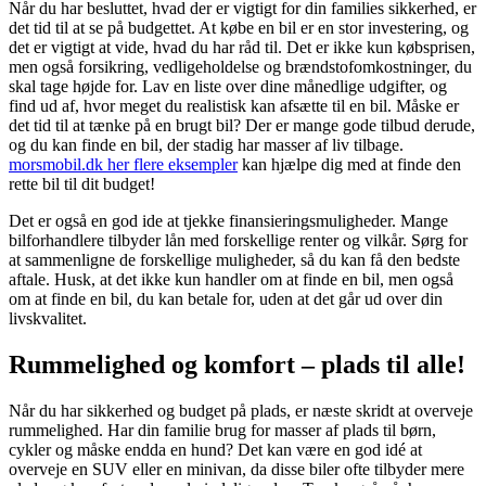
Når du har besluttet, hvad der er vigtigt for din families sikkerhed, er
det tid til at se på budgettet. At købe en bil er en stor investering, og
det er vigtigt at vide, hvad du har råd til. Det er ikke kun købsprisen,
men også forsikring, vedligeholdelse og brændstofomkostninger, du
skal tage højde for. Lav en liste over dine månedlige udgifter, og
find ud af, hvor meget du realistisk kan afsætte til en bil. Måske er
det tid til at tænke på en brugt bil? Der er mange gode tilbud derude,
og du kan finde en bil, der stadig har masser af liv tilbage.
morsmobil.dk her flere eksempler
kan hjælpe dig med at finde den
rette bil til dit budget!
Det er også en god ide at tjekke finansieringsmuligheder. Mange
bilforhandlere tilbyder lån med forskellige renter og vilkår. Sørg for
at sammenligne de forskellige muligheder, så du kan få den bedste
aftale. Husk, at det ikke kun handler om at finde en bil, men også
om at finde en bil, du kan betale for, uden at det går ud over din
livskvalitet.
Rummelighed og komfort – plads til alle!
Når du har sikkerhed og budget på plads, er næste skridt at overveje
rummelighed. Har din familie brug for masser af plads til børn,
cykler og måske endda en hund? Det kan være en god idé at
overveje en SUV eller en minivan, da disse biler ofte tilbyder mere