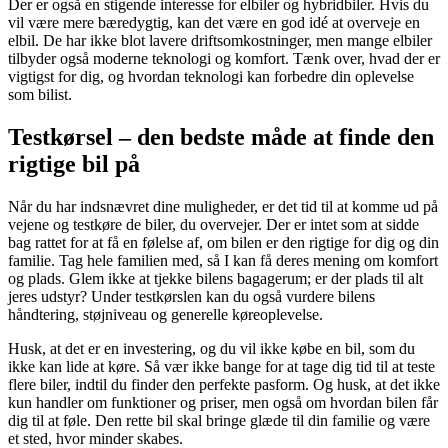
Der er også en stigende interesse for elbiler og hybridbiler. Hvis du
vil være mere bæredygtig, kan det være en god idé at overveje en
elbil. De har ikke blot lavere driftsomkostninger, men mange elbiler
tilbyder også moderne teknologi og komfort. Tænk over, hvad der er
vigtigst for dig, og hvordan teknologi kan forbedre din oplevelse
som bilist.
Testkørsel – den bedste måde at finde den
rigtige bil på
Når du har indsnævret dine muligheder, er det tid til at komme ud på
vejene og testkøre de biler, du overvejer. Der er intet som at sidde
bag rattet for at få en følelse af, om bilen er den rigtige for dig og din
familie. Tag hele familien med, så I kan få deres mening om komfort
og plads. Glem ikke at tjekke bilens bagagerum; er der plads til alt
jeres udstyr? Under testkørslen kan du også vurdere bilens
håndtering, støjniveau og generelle køreoplevelse.
Husk, at det er en investering, og du vil ikke købe en bil, som du
ikke kan lide at køre. Så vær ikke bange for at tage dig tid til at teste
flere biler, indtil du finder den perfekte pasform. Og husk, at det ikke
kun handler om funktioner og priser, men også om hvordan bilen får
dig til at føle. Den rette bil skal bringe glæde til din familie og være
et sted, hvor minder skabes.