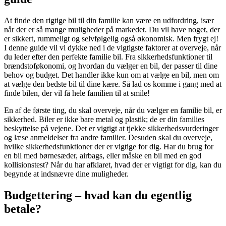
At finde den rigtige bil til din familie kan være en udfordring, især
når der er så mange muligheder på markedet. Du vil have noget, der
er sikkert, rummeligt og selvfølgelig også økonomisk. Men frygt ej!
I denne guide vil vi dykke ned i de vigtigste faktorer at overveje, når
du leder efter den perfekte familie bil. Fra sikkerhedsfunktioner til
brændstoføkonomi, og hvordan du vælger en bil, der passer til dine
behov og budget. Det handler ikke kun om at vælge en bil, men om
at vælge den bedste bil til dine kære. Så lad os komme i gang med at
finde bilen, der vil få hele familien til at smile!
En af de første ting, du skal overveje, når du vælger en familie bil, er
sikkerhed. Biler er ikke bare metal og plastik; de er din families
beskyttelse på vejene. Det er vigtigt at tjekke sikkerhedsvurderinger
og læse anmeldelser fra andre familier. Desuden skal du overveje,
hvilke sikkerhedsfunktioner der er vigtige for dig. Har du brug for
en bil med børnesæder, airbags, eller måske en bil med en god
kollisionstest? Når du har afklaret, hvad der er vigtigt for dig, kan du
begynde at indsnævre dine muligheder.
Budgettering – hvad kan du egentlig
betale?