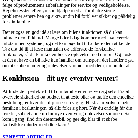
følge bilproducentens anbefalinger for service og vedligeholdelse.
Regelmæssige eftersyn kan hjælpe med at forhindre større
problemer senere hen og sikre, at din bil forbliver sikker og pålidelig
for din familie.
Det er også en god idé at lære om bilens funktioner, så du kan
udnytte dem fuldt ud. Mange biler i dag kommer med avancerede
infotainmentsystemer, og det kan tage lidt tid at lære dem at kende.
Tag dig tid til at læse manualen og udforske de forskellige
funktioner, så du kan få den bedste oplevelse med din bil. Og husk,
at det at have en bil ikke kun handler om transport; det handler også
om at skabe minder og oplevelser sammen med dem, du holder af.
Konklusion – dit nye eventyr venter!
At finde den perfekte bil til din familie er en rejse i sig selv. Fra at
overveje sikkerhed og budget til at teste biler og træffe den endelige
beslutning, er hver del af processen vigtig. Husk at involvere hele
familien i beslutningen, så alle føler sig hørt. Når du endelig får din
nye bil, vil det åbne op for nye eventyr og oplevelser sammen. Så
kom i gang, find din drømmebil, og gør dig klar til at skabe
fantastiske minder med dine kære!
SENESTE ARTIKLER