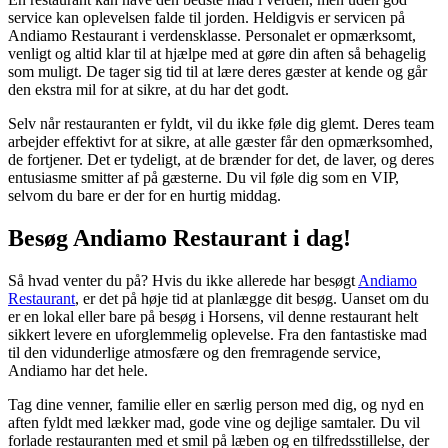
service kan oplevelsen falde til jorden. Heldigvis er servicen på
Andiamo Restaurant i verdensklasse. Personalet er opmærksomt,
venligt og altid klar til at hjælpe med at gøre din aften så behagelig
som muligt. De tager sig tid til at lære deres gæster at kende og går
den ekstra mil for at sikre, at du har det godt.
Selv når restauranten er fyldt, vil du ikke føle dig glemt. Deres team
arbejder effektivt for at sikre, at alle gæster får den opmærksomhed,
de fortjener. Det er tydeligt, at de brænder for det, de laver, og deres
entusiasme smitter af på gæsterne. Du vil føle dig som en VIP,
selvom du bare er der for en hurtig middag.
Besøg Andiamo Restaurant i dag!
Så hvad venter du på? Hvis du ikke allerede har besøgt
Andiamo
Restaurant
, er det på høje tid at planlægge dit besøg. Uanset om du
er en lokal eller bare på besøg i Horsens, vil denne restaurant helt
sikkert levere en uforglemmelig oplevelse. Fra den fantastiske mad
til den vidunderlige atmosfære og den fremragende service,
Andiamo har det hele.
Tag dine venner, familie eller en særlig person med dig, og nyd en
aften fyldt med lækker mad, gode vine og dejlige samtaler. Du vil
forlade restauranten med et smil på læben og en tilfredsstillelse, der