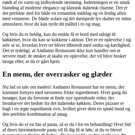
mødt af en varm og indbydende stemning. Indretningen er en smuk
blanding af moderne elegance og klassisk italiensk charme. Det er
det perfekte sted for både en romantisk middag og en festlig aften
med vennerne. De bløde sofaer og det dæmpede lys skaber en intim
atmosfære, hvor du kan nyde dit måltid i ro og mag.
Og hvis du er heldig, kan du endda få et bord med udsigt til
køkkenet, hvor du kan se kokkene i aktion. Det er en oplevelse i sig
selv at se, hvordan hver ret bliver tilberedt med omhu og kærlighed.
Det er tydeligt, at Andiamo Restaurant ikke kun handler om at
servere mad; de ønsker at skabe en oplevelse, der vil blive husket
længe efter, at du er gået hjem.
En menu, der overrasker og glæder
Nu lad os tale om maden! Andiamo Restaurant har en menu, der
konstant fornyes med sæsonens friske ingredienser. Hver gang du
besøger, kan du forvente at finde nye spændende retter, der
fremhæver det bedste fra det italienske køkken. Deres pizzaer er
bagt i en ægte napolitansk ovn, hvilket giver dem en sprød bund og
den perfekte kombination af smag.
Og hvis du er en fan af pasta, så er du i for en behandling! Hver bid
af deres hjemmelavede pasta vil få dig til at føle, at du er blevet