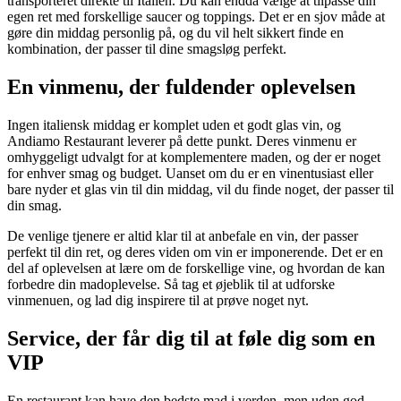
transporteret direkte til Italien. Du kan endda vælge at tilpasse din
egen ret med forskellige saucer og toppings. Det er en sjov måde at
gøre din middag personlig på, og du vil helt sikkert finde en
kombination, der passer til dine smagsløg perfekt.
En vinmenu, der fuldender oplevelsen
Ingen italiensk middag er komplet uden et godt glas vin, og
Andiamo Restaurant leverer på dette punkt. Deres vinmenu er
omhyggeligt udvalgt for at komplementere maden, og der er noget
for enhver smag og budget. Uanset om du er en vinentusiast eller
bare nyder et glas vin til din middag, vil du finde noget, der passer til
din smag.
De venlige tjenere er altid klar til at anbefale en vin, der passer
perfekt til din ret, og deres viden om vin er imponerende. Det er en
del af oplevelsen at lære om de forskellige vine, og hvordan de kan
forbedre din madoplevelse. Så tag et øjeblik til at udforske
vinmenuen, og lad dig inspirere til at prøve noget nyt.
Service, der får dig til at føle dig som en
VIP
En restaurant kan have den bedste mad i verden, men uden god