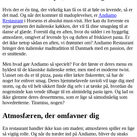
Hvis der er én ting, der virkelig kan få os til at føle os levende, så er
det mad. Og når det kommer til madoplevelser, er
Andiamo
Restaurant
i Horsens et absolut must-visit. Her kan du forvente en
rejse gennem det italienske køkken, der vil få dine smagsløg til at
danse af glæde. Forestil dig en aften, hvor du sidder i en hyggelig
atmosfære, omgivet af levende lys og duften af frisklavet pasta. Er
det ikke netop sådan en aften, vi drømmer om? Andiamo Restaurant
bringer den italienske madtradition til Danmark med en passion, der
er smittende.
Men hvad gør Andiamo så specielt? For det første er deres menu en
hyldest til de klassiske italienske retter, men med et moderne twist.
Uanset om du er til pizza, pasta eller lækre fiskeretter, så har de
noget for enhver smag. Deres hjemmelavede ravioli vil tage dig med
storm, og du vil helt sikkert finde dig selv i at tænke på, hvordan du
nogensinde kan vende tilbage til en almindelig pasta igen. Og lad os
ikke glemme deres dessertmenu, som er lige så uimodståelig som
hovedretterne. Tiramisu, nogen?
Atmosfæren, der omfavner dig
En restaurant handler ikke kun om maden; atmosfæren spiller en lige
så vigtig rolle. Og når du træder ind på Andiamo, bliver du straks