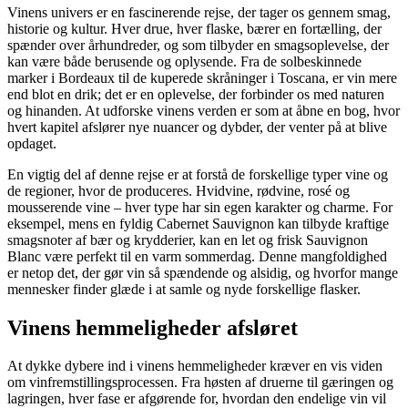
Vinens univers er en fascinerende rejse, der tager os gennem smag,
historie og kultur. Hver drue, hver flaske, bærer en fortælling, der
spænder over århundreder, og som tilbyder en smagsoplevelse, der
kan være både berusende og oplysende. Fra de solbeskinnede
marker i Bordeaux til de kuperede skråninger i Toscana, er vin mere
end blot en drik; det er en oplevelse, der forbinder os med naturen
og hinanden. At udforske vinens verden er som at åbne en bog, hvor
hvert kapitel afslører nye nuancer og dybder, der venter på at blive
opdaget.
En vigtig del af denne rejse er at forstå de forskellige typer vine og
de regioner, hvor de produceres. Hvidvine, rødvine, rosé og
mousserende vine – hver type har sin egen karakter og charme. For
eksempel, mens en fyldig Cabernet Sauvignon kan tilbyde kraftige
smagsnoter af bær og krydderier, kan en let og frisk Sauvignon
Blanc være perfekt til en varm sommerdag. Denne mangfoldighed
er netop det, der gør vin så spændende og alsidig, og hvorfor mange
mennesker finder glæde i at samle og nyde forskellige flasker.
Vinens hemmeligheder afsløret
At dykke dybere ind i vinens hemmeligheder kræver en vis viden
om vinfremstillingsprocessen. Fra høsten af druerne til gæringen og
lagringen, hver fase er afgørende for, hvordan den endelige vin vil