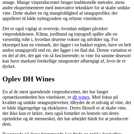
smage. Mange vinproducenter bruger traditionelle metoder, mens
andre eksperimenterer med innovative teknikker for at skabe unikke
vine. Dette skaber en rig mangfoldighed af smagsprofiler, der
appellerer til både nybegyndere og erfarne vinelskere.
Det er også vigtigt at overveje, hvordan miljøet påvirker
vinproduktionen. Klima, jordbund og topografi spiller alle en
væsentlig rolle i, hvordan druerne vokser og udvikler sig. For
eksempel kan en vinmark, der ligger i en bakket region, have en helt
anden smagsprofil end en, der ligger i en flad dal. Denne variation er
en del af det, der gør vin så fascinerende; to vine fra samme druesort
kan have markant forskellige smagsnoter afhængigt af, hvor de er
dyrket.
Oplev DH Wines
En af de mest spændende vinproducenter, der har fanget
opmærksomheden hos vinelskere, er
dh wines
. Med fokus på
kvalitet og unikke smagsoplevelser, tilbyder de et udvalg af vine, der
er både tilgængelige og eksklusive. Deres filosofi er at skabe vine,
der ikke kun er lækre, men også fortæller en historie om deres
oprindelse og de mennesker, der har arbejdet hårdt for at producere
dem.