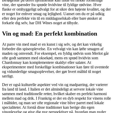
Besøgende på deres hjemmeside kan finde en række forskellige
vine, der spænder fra sprøde hvidvine til fyldige rødvine. Hver
flaske er omhyggeligt udvalgt for at sikre den højeste kvalitet, og der
er noget for enhver smag og lejlighed. Uanset om du er på udkig
efter den perfekte vin til en middagsselskab eller bare ønsker at
forkæle dig selv, har DH Wines noget at tilbyde.
Vin og mad: En perfekt kombination
At parre vin med mad er en kunst i sig selv, og det kan virkelig
forbedre din spiseoplevelse. En velvalgt vin kan løfte smagen af
maden og omvendt. For eksempel, en fyldig rødvin som Merlot går
ofte godt sammen med oksekød, mens en sprød hvidvin som
Chardonnay kan komplementere skaldyr eller salater. At
eksperimentere med forskellige kombinationer kan føre til uventede
og vidunderlige smagsoplevelser, der gør hvert måltid til noget
særligt.
Der er også kulturelle aspekter ved vin og madparring, der varierer
fra land til land. I Italien er det almindeligt at servere lokale vine
sammen med traditionelle retter, hvilket skaber en perfekt harmoni
mellem mad og drik. I Frankrig er der en dyb respekt for vinens rolle
i måltider, og man ser ofte regionale vine blive parret med lokale
specialiteter. At forstå disse traditioner kan berige din egen
vinoplevelse og give dig nye perspektiver på, hvordan man nyder