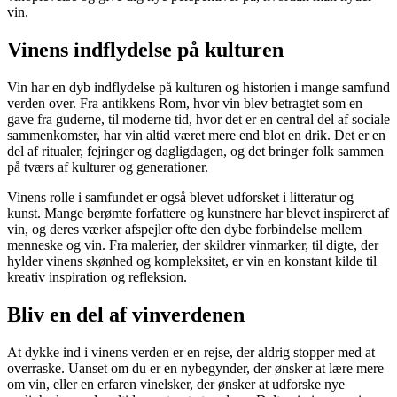
vin.
Vinens indflydelse på kulturen
Vin har en dyb indflydelse på kulturen og historien i mange samfund
verden over. Fra antikkens Rom, hvor vin blev betragtet som en
gave fra guderne, til moderne tid, hvor det er en central del af sociale
sammenkomster, har vin altid været mere end blot en drik. Det er en
del af ritualer, fejringer og dagligdagen, og det bringer folk sammen
på tværs af kulturer og generationer.
Vinens rolle i samfundet er også blevet udforsket i litteratur og
kunst. Mange berømte forfattere og kunstnere har blevet inspireret af
vin, og deres værker afspejler ofte den dybe forbindelse mellem
menneske og vin. Fra malerier, der skildrer vinmarker, til digte, der
hylder vinens skønhed og kompleksitet, er vin en konstant kilde til
kreativ inspiration og refleksion.
Bliv en del af vinverdenen
At dykke ind i vinens verden er en rejse, der aldrig stopper med at
overraske. Uanset om du er en nybegynder, der ønsker at lære mere
om vin, eller en erfaren vinelsker, der ønsker at udforske nye