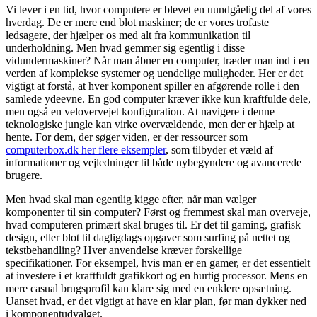
Vi lever i en tid, hvor computere er blevet en uundgåelig del af vores
hverdag. De er mere end blot maskiner; de er vores trofaste
ledsagere, der hjælper os med alt fra kommunikation til
underholdning. Men hvad gemmer sig egentlig i disse
vidundermaskiner? Når man åbner en computer, træder man ind i en
verden af komplekse systemer og uendelige muligheder. Her er det
vigtigt at forstå, at hver komponent spiller en afgørende rolle i den
samlede ydeevne. En god computer kræver ikke kun kraftfulde dele,
men også en velovervejet konfiguration. At navigere i denne
teknologiske jungle kan virke overvældende, men der er hjælp at
hente. For dem, der søger viden, er der ressourcer som
computerbox.dk her flere eksempler
, som tilbyder et væld af
informationer og vejledninger til både nybegyndere og avancerede
brugere.
Men hvad skal man egentlig kigge efter, når man vælger
komponenter til sin computer? Først og fremmest skal man overveje,
hvad computeren primært skal bruges til. Er det til gaming, grafisk
design, eller blot til dagligdags opgaver som surfing på nettet og
tekstbehandling? Hver anvendelse kræver forskellige
specifikationer. For eksempel, hvis man er en gamer, er det essentielt
at investere i et kraftfuldt grafikkort og en hurtig processor. Mens en
mere casual brugsprofil kan klare sig med en enklere opsætning.
Uanset hvad, er det vigtigt at have en klar plan, før man dykker ned
i komponentudvalget.