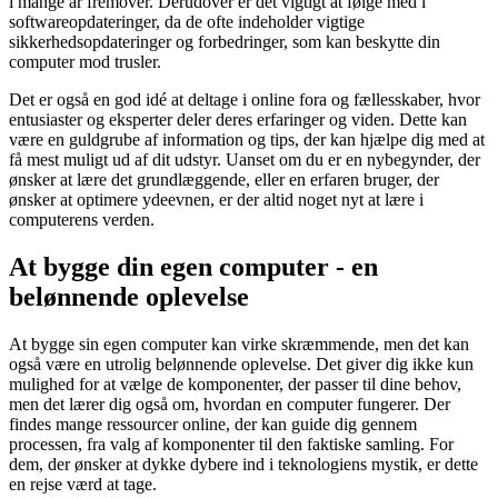
i mange år fremover. Derudover er det vigtigt at følge med i
softwareopdateringer, da de ofte indeholder vigtige
sikkerhedsopdateringer og forbedringer, som kan beskytte din
computer mod trusler.
Det er også en god idé at deltage i online fora og fællesskaber, hvor
entusiaster og eksperter deler deres erfaringer og viden. Dette kan
være en guldgrube af information og tips, der kan hjælpe dig med at
få mest muligt ud af dit udstyr. Uanset om du er en nybegynder, der
ønsker at lære det grundlæggende, eller en erfaren bruger, der
ønsker at optimere ydeevnen, er der altid noget nyt at lære i
computerens verden.
At bygge din egen computer - en
belønnende oplevelse
At bygge sin egen computer kan virke skræmmende, men det kan
også være en utrolig belønnende oplevelse. Det giver dig ikke kun
mulighed for at vælge de komponenter, der passer til dine behov,
men det lærer dig også om, hvordan en computer fungerer. Der
findes mange ressourcer online, der kan guide dig gennem
processen, fra valg af komponenter til den faktiske samling. For
dem, der ønsker at dykke dybere ind i teknologiens mystik, er dette
en rejse værd at tage.