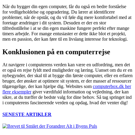
Når du bygger din egen computer, får du også en bedre forståelse
for vedligeholdelse og opgradering. Du lærer at identificere
problemer, når de opstår, og du vil føle dig mere komfortabel med at
foretage ændringer i dit system. Desuden er der en stor
tilfredsstillelse i at se din egen maskine fungere perfekt efter mange
timers arbejde. For mange entusiaster er dette ikke blot et projekt,
men en passion, der kan føre til en livslang interesse for teknologi.
Konklusionen på en computerrejse
At navigere i computerens verden kan være en udfordring, men det
er også en rejse fyldt med muligheder og læring. Uanset om du er en
nybegynder, der skal til at bygge din første computer, eller en erfaren
bruger, der ønsker at optimere sit system, er der masser af ressourcer
tilgængelige, der kan hjælpe dig. Websites som
computerbox.dk her
flere eksempler
giver værdifuld information og vejledning, der kan
sikre, at du træffer de bedste valg for dine behov. Så tag springet ind
i computerens fascinerende verden og opdag, hvad der venter dig!
SENESTE ARTIKLER