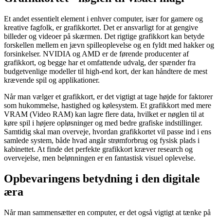
Et andet essentielt element i enhver computer, især for gamere og
kreative fagfolk, er grafikkortet. Det er ansvarligt for at gengive
billeder og videoer på skærmen. Det rigtige grafikkort kan betyde
forskellen mellem en jævn spilleoplevelse og en fyldt med hakker og
forsinkelser. NVIDIA og AMD er de førende producenter af
grafikkort, og begge har et omfattende udvalg, der spænder fra
budgetvenlige modeller til high-end kort, der kan håndtere de mest
krævende spil og applikationer.
Når man vælger et grafikkort, er det vigtigt at tage højde for faktorer
som hukommelse, hastighed og kølesystem. Et grafikkort med mere
VRAM (Video RAM) kan lagre flere data, hvilket er nøglen til at
køre spil i højere opløsninger og med bedre grafiske indstillinger.
Samtidig skal man overveje, hvordan grafikkortet vil passe ind i ens
samlede system, både hvad angår strømforbrug og fysisk plads i
kabinettet. At finde det perfekte grafikkort kræver research og
overvejelse, men belønningen er en fantastisk visuel oplevelse.
Opbevaringens betydning i den digitale
æra
Når man sammensætter en computer, er det også vigtigt at tænke på