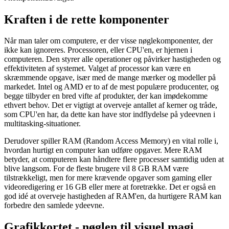
Kraften i de rette komponenter
Når man taler om computere, er der visse nøglekomponenter, der
ikke kan ignoreres. Processoren, eller CPU'en, er hjernen i
computeren. Den styrer alle operationer og påvirker hastigheden og
effektiviteten af systemet. Valget af processor kan være en
skræmmende opgave, især med de mange mærker og modeller på
markedet. Intel og AMD er to af de mest populære producenter, og
begge tilbyder en bred vifte af produkter, der kan imødekomme
ethvert behov. Det er vigtigt at overveje antallet af kerner og tråde,
som CPU'en har, da dette kan have stor indflydelse på ydeevnen i
multitasking-situationer.
Derudover spiller RAM (Random Access Memory) en vital rolle i,
hvordan hurtigt en computer kan udføre opgaver. Mere RAM
betyder, at computeren kan håndtere flere processer samtidig uden at
blive langsom. For de fleste brugere vil 8 GB RAM være
tilstrækkeligt, men for mere krævende opgaver som gaming eller
videoredigering er 16 GB eller mere at foretrække. Det er også en
god idé at overveje hastigheden af RAM'en, da hurtigere RAM kan
forbedre den samlede ydeevne.
Grafikkortet - nøglen til visuel magi