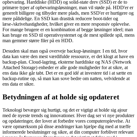
opbevaring. Harddiske (HDD) og solid-state drev (SSD) er de to
primære typer af opbevaringsløsninger, man vil støde på. HDD'er er
generelt billigere og tilbyder mere plads, men SSD'er er hurtigere og
mere pålidelige. En SSD kan drastisk reducere boot-tider og
læse-/skrivehastigheder, hvilket giver en mere responsiv oplevelse.
For mange brugere er en kombination af begge løsninger ideel; man
kan bruge en SSD til operativsystemet og de mest spillede spil, mens
man gemmer større filer på en HDD.
Desuden skal man også overveje backup-løsninger. I en tid, hvor
data kan være den mest værdifulde ressource, er det klogt at have en
backup-plan. Cloud-lagring, eksterne harddiske og NAS (Network
Attached Storage) enheder er alle gode muligheder for at sikre, at
ens data ikke går tabt. Det er en god idé at investere tid i at sætte en
backup-rutine op, så man kan sove bedre om natten, velvidende at
ens data er sikre.
Betydningen af at holde sig opdateret
Teknologi bevæger sig hurtigt, og det er vigtigt at holde sig ajour
med de nyeste trends og innovationer. Hver dag ser vi nye produkter
og opdateringer, der lover at forbedre vores computeroplevelse. At
være opmærksom på disse ændringer kan hjælpe dig med at træffe
informerede beslutninger og sikre, at din computer forbliver relevant